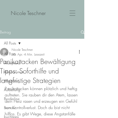
Nicole Teschner
Beitrag
All Posts
Nicole Teschner
All Posts
30. Apr.
4 Min. Lesezeit
Panikattacken Bewältigung
Akzeptanz
Tipps: Soforthilfe und
Alkoholismus
langfristige Strategien
Allgemein
Panikattacken können plötzlich und heftig 
Aufstellung
auftreten. Sie rauben dir den Atem, lassen 
Borderline
dein Herz rasen und erzeugen ein Gefühl 
von Kontrollverlust. Doch du bist nicht 
Burnout
hilflos. Es gibt Wege, diese Angstanfälle 
buchtipps