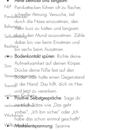
Atme bewusst und langsam
: 
NLP
Panikattacken führen oft zu flacher, 
schneller Atmung. Versuche, tief 
Panikattacken
durch die Nase einzuatmen, den 
Reframing
Atem kurz zu halten und langsam 
durch den Mund auszuatmen. Zähle 
Selbstfindung
dabei bis vier beim Einatmen und 
Resilienz
bis sechs beim Ausatmen.
Bodenkontakt spüren
: Richte deine 
stress
Aufmerksamkeit auf deinen Körper. 
Sinn
Drücke deine Füße fest auf den 
Stressmanagement
Boden oder halte einen Gegenstand 
in der Hand. Das hilft, dich im Hier 
Trauma
und Jetzt zu verankern.
verlorene Kindheit
Positive Selbstgespräche
: Sage dir 
innerlich Sätze wie „Das geht 
verlorene Kindheit
vorbei“, „Ich bin sicher“ oder „Ich 
Workshops
habe das schon einmal geschafft“.
Willkommen!
Muskelentspannung
: Spanne 