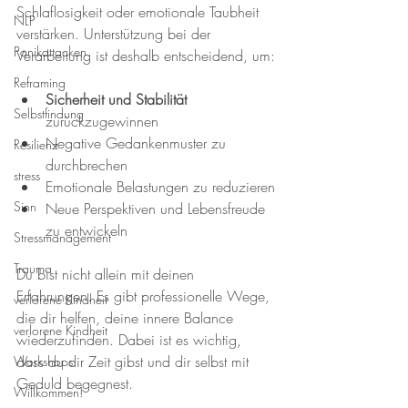
Schlaflosigkeit oder emotionale Taubheit 
NLP
verstärken. Unterstützung bei der 
Panikattacken
Verarbeitung ist deshalb entscheidend, um:
Reframing
Sicherheit und Stabilität
Selbstfindung
zurückzugewinnen
Negative Gedankenmuster zu 
Resilienz
durchbrechen
stress
Emotionale Belastungen zu reduzieren
Sinn
Neue Perspektiven und Lebensfreude 
zu entwickeln
Stressmanagement
Trauma
Du bist nicht allein mit deinen 
Erfahrungen. Es gibt professionelle Wege, 
verlorene Kindheit
die dir helfen, deine innere Balance 
verlorene Kindheit
wiederzufinden. Dabei ist es wichtig, 
dass du dir Zeit gibst und dir selbst mit 
Workshops
Geduld begegnest.
Willkommen!