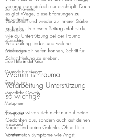
verloren oder einfach nur erschöpft. Doch 
Burnout-Prävention
es gibt Wege, diese Erfahrungen zu 
die verändern
verarbeiten und wieder zu innerer Stärke 
zu finden. In diesem Beitrag erfährst du, 
Depression
wie du Unterstützung bei der Trauma 
eCoaching
Verarbeitung findest und welche 
Methoden dir helfen können, Schritt für 
Essstörungen
Schritt Heilung zu erleben.
Erste Hilfe in der Krise
Gesunde Erziehung
Warum ist Trauma 
Geschichten
Verarbeitung Unterstützung 
körperliche Gewalt
so wichtig?
Metaphern
Traumata wirken sich nicht nur auf deine 
Metaphern
Gedanken aus, sondern auch auf deinen 
missbrauch
Körper und deine Gefühle. Ohne Hilfe 
können sich Symptome wie Angst, 
Narzissmus