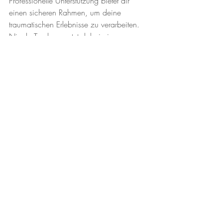
Professionelle Unterstützung bietet dir 
einen sicheren Rahmen, um deine 
traumatischen Erlebnisse zu verarbeiten. 
Nicole Teschner nutzt dabei eine 
Kombination aus Therapie, Coaching, 
Hypnose und Training. Diese Methoden 
sind darauf ausgelegt, schnell und 
nachhaltig Veränderungen zu bewirken.
Therapie
 hilft dir, deine Gefühle zu 
verstehen und neue 
Bewältigungsstrategien zu 
entwickeln.  
Coaching
 unterstützt dich dabei, 
deine Ziele zu definieren und Schritt 
für Schritt zu erreichen.  
Hypnose
 kann tiefsitzende 
Blockaden lösen und den Zugang zu 
deinem Unterbewusstsein erleichtern.  