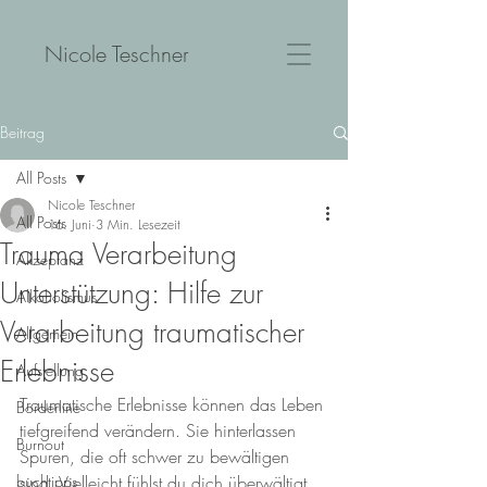
Nicole Teschner
Beitrag
All Posts
Nicole Teschner
All Posts
16. Juni
3 Min. Lesezeit
Trauma Verarbeitung
Akzeptanz
Unterstützung: Hilfe zur
Alkoholismus
Verarbeitung traumatischer
Allgemein
Erlebnisse
Aufstellung
Traumatische Erlebnisse können das Leben 
Borderline
tiefgreifend verändern. Sie hinterlassen 
Burnout
Spuren, die oft schwer zu bewältigen 
buchtipps
sind. Vielleicht fühlst du dich überwältigt, 