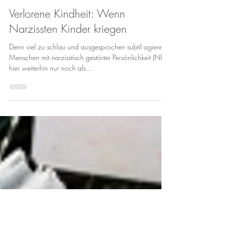
3. Jan. 2013
2 Min. Lesezeit
Verlorene Kindheit: Wenn
Narzissten Kinder kriegen
Denn viel zu schlau und ausgesprochen subtil agieren
Menschen mit narzisstisch gestörter Persönlichkeit (NPS,
hier weiterhin nur noch als...