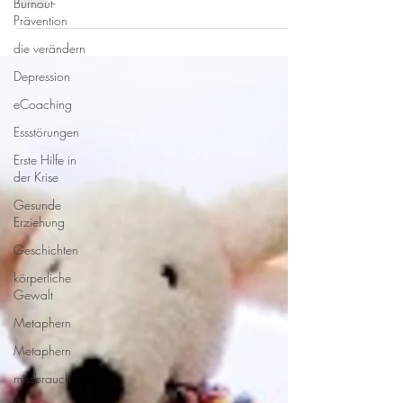
Burnout-
Prävention
die verändern
Depression
eCoaching
Essstörungen
Erste Hilfe in
der Krise
Gesunde
Erziehung
Geschichten
körperliche
Gewalt
Metaphern
Metaphern
missbrauch