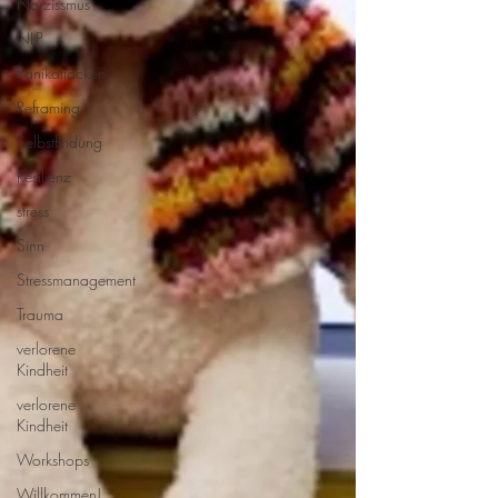
Narzissmus
NLP
Panikattacken
Reframing
Selbstfindung
Resilienz
stress
Sinn
Stressmanagement
Trauma
verlorene
Kindheit
verlorene
Kindheit
Workshops
Willkommen!