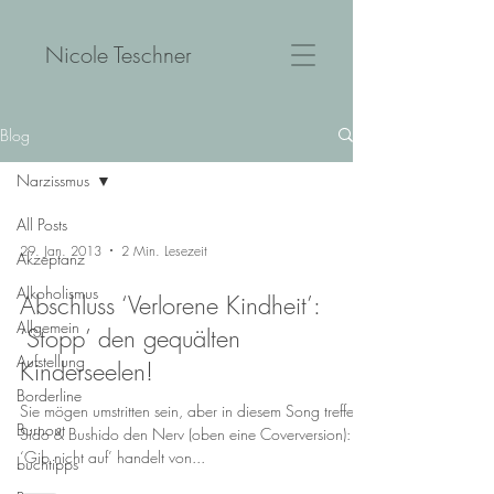
Nicole Teschner
Blog
Narzissmus
All Posts
29. Jan. 2013
2 Min. Lesezeit
Akzeptanz
Alkoholismus
Abschluss ‘Verlorene Kindheit’:
Allgemein
‘Stopp’ den gequälten
Aufstellung
Kinderseelen!
Borderline
Sie mögen umstritten sein, aber in diesem Song treffen
Burnout
Sido & Bushido den Nerv (oben eine Coverversion):
‘Gib nicht auf’ handelt von...
buchtipps