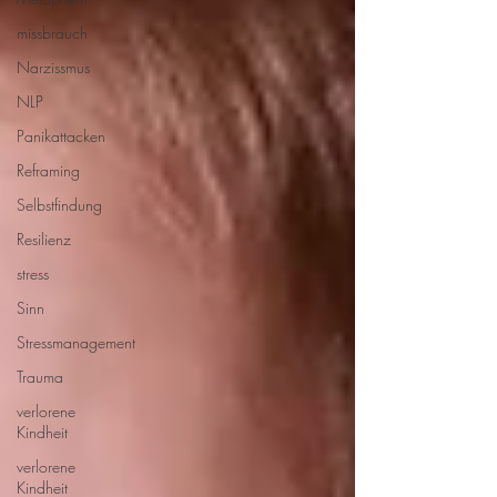
missbrauch
Narzissmus
NLP
Panikattacken
Reframing
Selbstfindung
Resilienz
stress
Sinn
Stressmanagement
Trauma
verlorene
Kindheit
verlorene
Kindheit