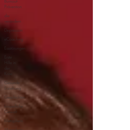
Burnout-
Prävention
die
verändern
Depression
eCoaching
Essstörungen
Erste
Hilfe in
der
Krise
Gesunde
Erziehung
Geschichten
körperliche
Gewalt
Metaphern
Metaphern