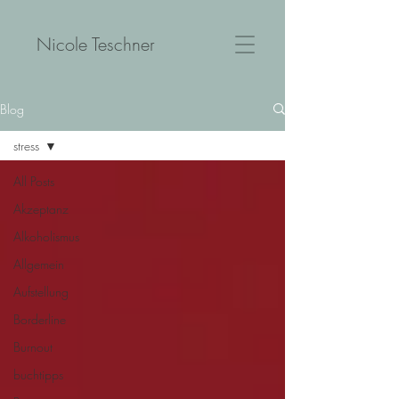
Nicole Teschner
Blog
stress
All Posts
Akzeptanz
Alkoholismus
Allgemein
Aufstellung
Borderline
Burnout
buchtipps